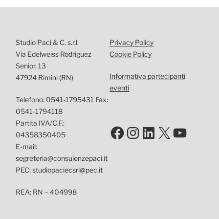
Studio Paci & C. s.r.l.
Privacy Policy
Via Edelweiss Rodriguez
Cookie Policy
Senior, 13
Informativa partecipanti
47924 Rimini (RN)
eventi
Telefono: 0541-1795431 Fax:
0541-1794118
Partita IVA/C.F.:
Facebook
Instagram
LinkedIn
X
YouTu
04358350405
E-mail:
segreteria@consulenzepaci.it
PEC: studiopaciecsrl@pec.it
REA: RN – 404998