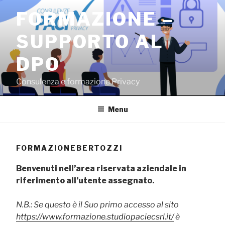
Salta
FORMAZIONE –
al
contenuto
SUPPORTO AL
DPO
Consulenza e formazione Privacy
Menu
FORMAZIONEBERTOZZI
Benvenuti nell’area riservata aziendale in
riferimento all’utente assegnato.
N.B.: Se questo è il Suo primo accesso al sito
https://www.formazione.studiopaciecsrl.it/
è