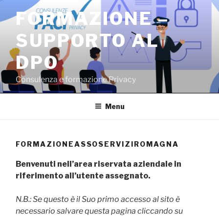
Salta
FORMAZIONE –
al
contenuto
SUPPORTO AL
DPO
Consulenza e formazione Privacy
Menu
FORMAZIONEASSOSERVIZIROMAGNA
Benvenuti nell’area riservata aziendale in
riferimento all’utente assegnato.
N.B.: Se questo è il Suo primo accesso al sito è
necessario salvare questa pagina cliccando su