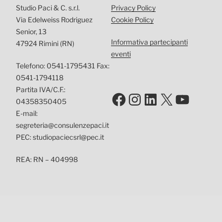
Studio Paci & C. s.r.l.
Privacy Policy
Via Edelweiss Rodriguez
Cookie Policy
Senior, 13
Informativa partecipanti
47924 Rimini (RN)
eventi
Telefono: 0541-1795431 Fax:
0541-1794118
Partita IVA/C.F.:
Facebook
Instagram
LinkedIn
X
YouTu
04358350405
E-mail:
segreteria@consulenzepaci.it
PEC: studiopaciecsrl@pec.it
REA: RN – 404998