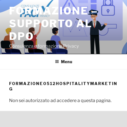
Salta
FORMAZIONE –
al
contenuto
SUPPORTO AL
DPO
Consulenza e formazione Privacy
Menu
FORMAZIONE0512HOSPITALITYMARKETIN
G
Non sei autorizzato ad accedere a questa pagina.