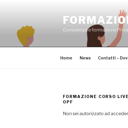
Salta
al
FORMAZIO
contenuto
Consulenza e formazione Priv
Home
News
Contatti – Do
FORMAZIONE CORSO LIVEL
OPF
Non sei autorizzato ad acceder