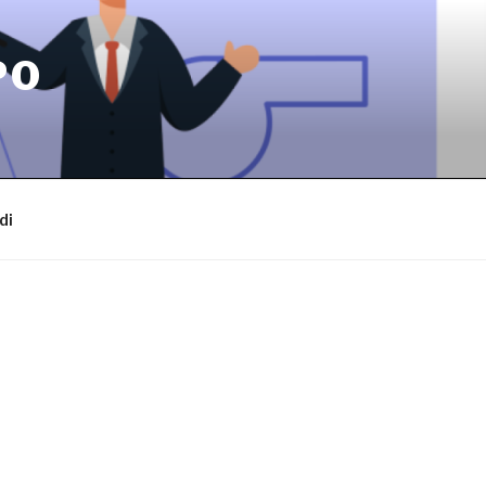
PO
di