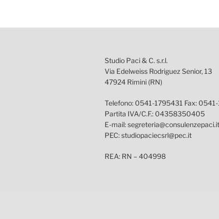
Studio Paci & C. s.r.l.
Via Edelweiss Rodriguez Senior, 13
47924 Rimini (RN)
Telefono: 0541-1795431 Fax: 0541
Partita IVA/C.F.: 04358350405
E-mail: segreteria@consulenzepaci.i
PEC: studiopaciecsrl@pec.it
REA: RN – 404998