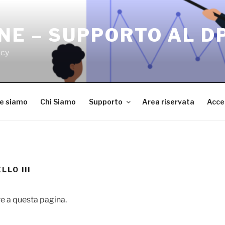
NE – SUPPORTO AL D
acy
ve siamo
Chi Siamo
Supporto
Area riservata
Acce
LO III
e a questa pagina.