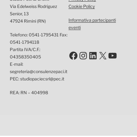
Via Edelweiss Rodriguez
Cookie Policy
Senior, 13
Informativa partecipanti
47924 Rimini (RN)
eventi
Telefono: 0541-1795431 Fax:
0541-1794118
Partita IVA/C.F.:
Facebook
Instagram
LinkedIn
X
YouTu
04358350405
E-mail:
segreteria@consulenzepaci.it
PEC: studiopaciecsrl@pec.it
REA: RN – 404998