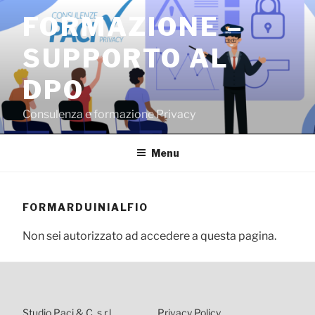
Salta
FORMAZIONE –
al
contenuto
SUPPORTO AL
DPO
Consulenza e formazione Privacy
Menu
FORMARDUINIALFIO
Non sei autorizzato ad accedere a questa pagina.
Studio Paci & C. s.r.l.
Privacy Policy