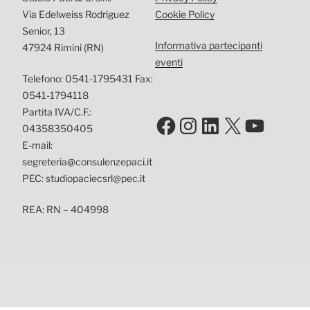
Via Edelweiss Rodriguez
Cookie Policy
Senior, 13
Informativa partecipanti
47924 Rimini (RN)
eventi
Telefono: 0541-1795431 Fax:
0541-1794118
Partita IVA/C.F.:
Facebook
Instagram
LinkedIn
X
YouTu
04358350405
E-mail:
segreteria@consulenzepaci.it
PEC: studiopaciecsrl@pec.it
REA: RN – 404998