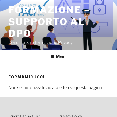
Salta
FORMAZIONE –
al
contenuto
SUPPORTO AL
DPO
Consulenza e formazione Privacy
Menu
FORMAMICUCCI
Non sei autorizzato ad accedere a questa pagina.
Studio Paci & C. s.r.l.
Privacy Policy