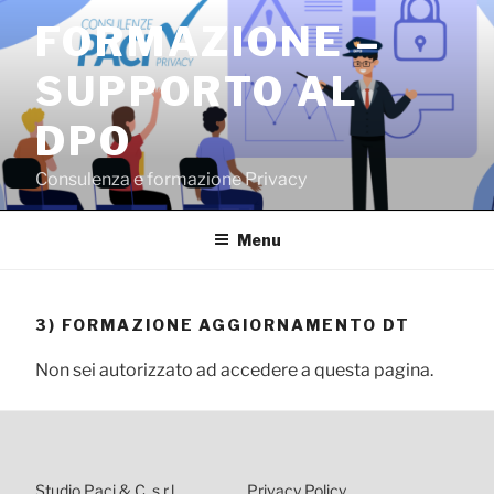
Salta
FORMAZIONE –
al
contenuto
SUPPORTO AL
DPO
Consulenza e formazione Privacy
Menu
3) FORMAZIONE AGGIORNAMENTO DT
Non sei autorizzato ad accedere a questa pagina.
Studio Paci & C. s.r.l.
Privacy Policy