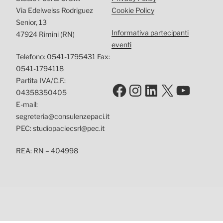
Via Edelweiss Rodriguez
Cookie Policy
Senior, 13
Informativa partecipanti
47924 Rimini (RN)
eventi
Telefono: 0541-1795431 Fax:
0541-1794118
Partita IVA/C.F.:
Facebook
Instagram
LinkedIn
X
YouTu
04358350405
E-mail:
segreteria@consulenzepaci.it
PEC: studiopaciecsrl@pec.it
REA: RN – 404998