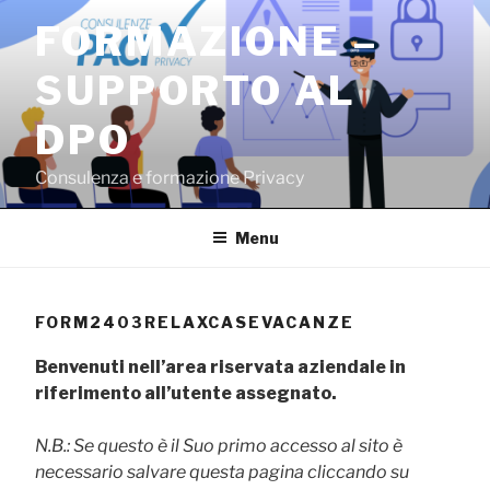
Salta
FORMAZIONE –
al
contenuto
SUPPORTO AL
DPO
Consulenza e formazione Privacy
Menu
FORM2403RELAXCASEVACANZE
Benvenuti nell’area riservata aziendale in
riferimento all’utente assegnato.
N.B.: Se questo è il Suo primo accesso al sito è
necessario salvare questa pagina cliccando su