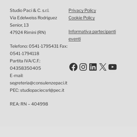
Studio Paci & C. s.r.l.
Privacy Policy
Via Edelweiss Rodriguez
Cookie Policy
Senior, 13
Informativa partecipanti
47924 Rimini (RN)
eventi
Telefono: 0541-1795431 Fax:
0541-1794118
Partita IVA/C.F.:
Facebook
Instagram
LinkedIn
X
YouTu
04358350405
E-mail:
segreteria@consulenzepaci.it
PEC: studiopaciecsrl@pec.it
REA: RN – 404998