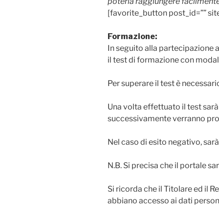
poterla raggiungere facilmente
[favorite_button post_id=”” sit
Formazione:
In seguito alla partecipazione 
il test di formazione con moda
Per superare il test è necessa
Una volta effettuato il test sarà
successivamente verranno prodot
Nel caso di esito negativo, sarà
N.B. Si precisa che il portale sa
Si ricorda che il Titolare ed il
abbiano accesso ai dati perso