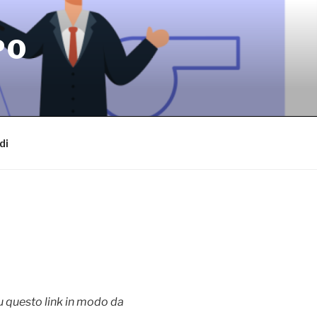
PO
di
su questo link in modo da