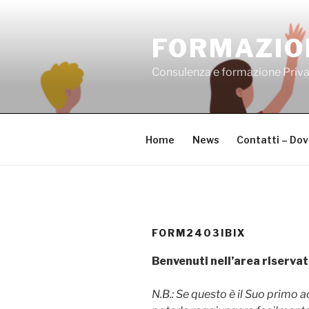
Salta
al
FORMAZIO
contenuto
Consulenza e formazione Priv
Home
News
Contatti – Do
FORM2403IBIX
Benvenuti nell’area riservat
N.B.: Se questo è il Suo primo 