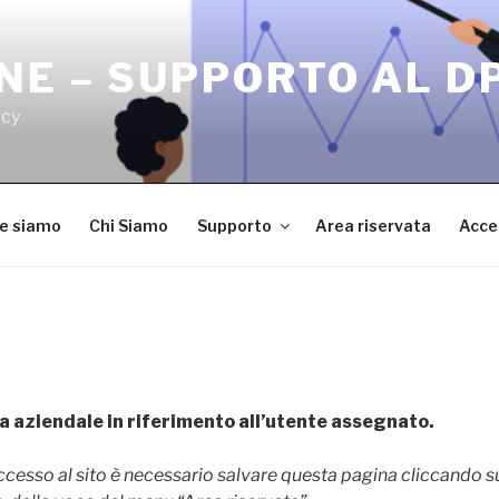
NE – SUPPORTO AL D
acy
ve siamo
Chi Siamo
Supporto
Area riservata
Acce
a aziendale in riferimento all’utente assegnato.
accesso al sito è necessario salvare questa pagina cliccando 