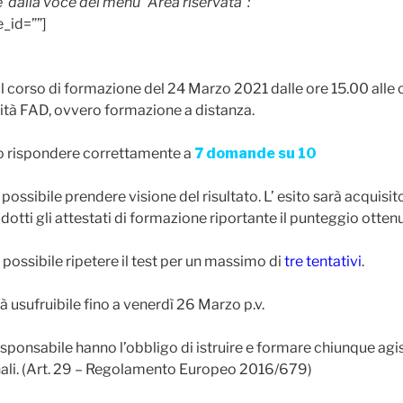
 dalla voce del menu “Area riservata”:
e_id=””]
al corso di formazione del 24 Marzo 2021 dalle ore 15.00 alle 
lità FAD, ovvero formazione a distanza.
rio rispondere correttamente a
7 domande su 10
 possibile prendere visione del risultato. L’ esito sarà acquisi
ti gli attestati di formazione riportante il punteggio ottenu
 possibile ripetere il test per un massimo di
tre tentativi
.
rà usufruibile fino a venerdì 26 Marzo p.v.
 Responsabile hanno l’obbligo di istruire e formare chiunque agis
nali. (Art. 29 – Regolamento Europeo 2016/679)