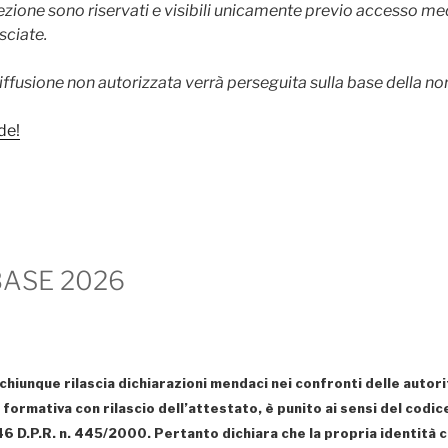
sezione sono riservati e visibili unicamente previo accesso m
sciate.
iffusione non autorizzata verrà perseguita sulla base della nor
de!
BASE 2026
chiunque rilascia dichiarazioni mendaci nei confronti delle autorit
tà formativa con rilascio dell’attestato, è punito ai sensi del codic
t. 46 D.P.R. n. 445/2000. Pertanto dichiara che la propria identi