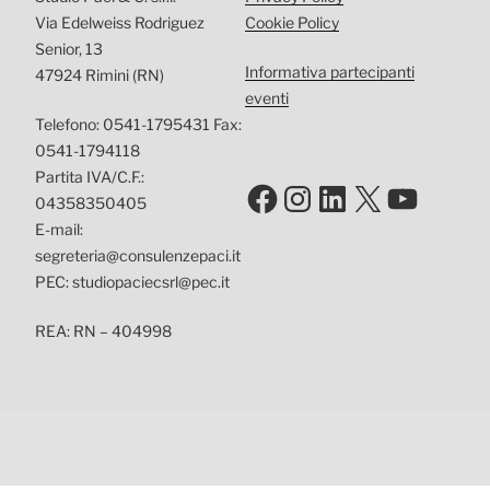
Via Edelweiss Rodriguez
Cookie Policy
Senior, 13
Informativa partecipanti
47924 Rimini (RN)
eventi
Telefono: 0541-1795431 Fax:
0541-1794118
Partita IVA/C.F.:
Facebook
Instagram
LinkedIn
X
YouTu
04358350405
E-mail:
segreteria@consulenzepaci.it
PEC: studiopaciecsrl@pec.it
REA: RN – 404998