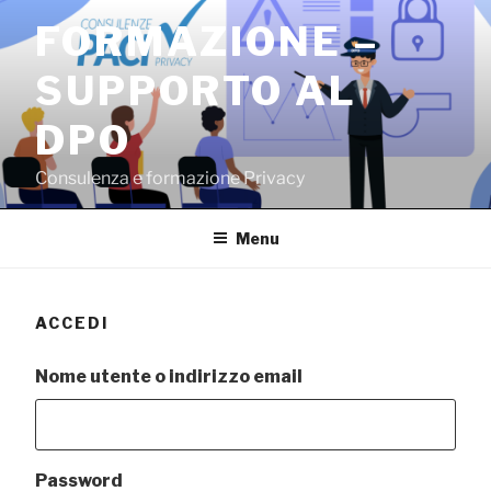
Salta
FORMAZIONE –
al
contenuto
SUPPORTO AL
DPO
Consulenza e formazione Privacy
Menu
ACCEDI
Nome utente o indirizzo email
Password