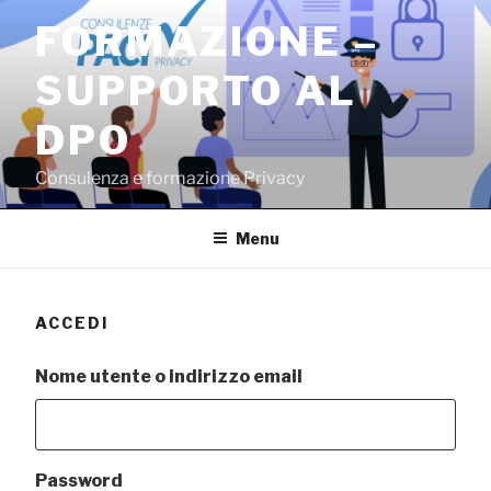
Salta
FORMAZIONE –
al
contenuto
SUPPORTO AL
DPO
Consulenza e formazione Privacy
Menu
ACCEDI
Nome utente o indirizzo email
Password