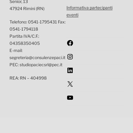
Senior, 13
Informativa partecipanti
47924 Rimini (RN)
eventi
Telefono: 0541-1795431 Fax:
0541-1794118
Partita IVA/C.F.:
Facebook
04358350405
E-mail:
Instagram
segreteria@consulenzepaci.it
PEC: studiopaciecsrl@pec.it
LinkedIn
REA: RN – 404998
X
YouTube