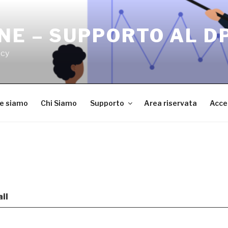
NE – SUPPORTO AL D
acy
ve siamo
Chi Siamo
Supporto
Area riservata
Acce
il