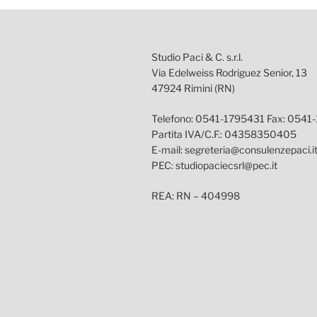
Studio Paci & C. s.r.l.
Via Edelweiss Rodriguez Senior, 13
47924 Rimini (RN)
Telefono: 0541-1795431 Fax: 0541
Partita IVA/C.F.: 04358350405
E-mail: segreteria@consulenzepaci.i
PEC: studiopaciecsrl@pec.it
REA: RN – 404998