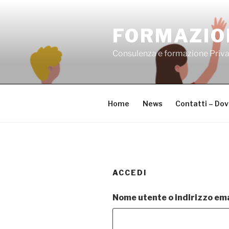
Salta
al
FORMAZIO
contenuto
Consulenza e formazione Priv
Home
News
Contatti – Do
ACCEDI
Nome utente o indirizzo ema