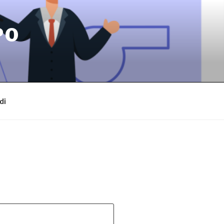
PO
di