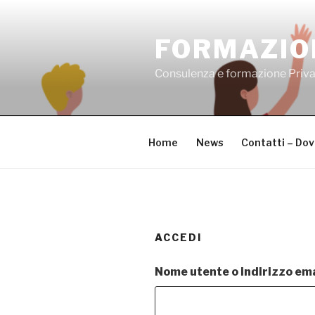
Salta
al
FORMAZIO
contenuto
Consulenza e formazione Priv
Home
News
Contatti – Do
ACCEDI
Nome utente o indirizzo ema