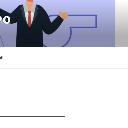
PO
di