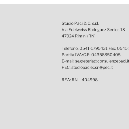
Studio Paci & C. s.r.l.
Via Edelweiss Rodriguez Senior, 13
47924 Rimini (RN)
Telefono: 0541-1795431 Fax: 0541
Partita IVA/C.F.: 04358350405
E-mail: segreteria@consulenzepaci.i
PEC: studiopaciecsrl@pec.it
REA: RN – 404998