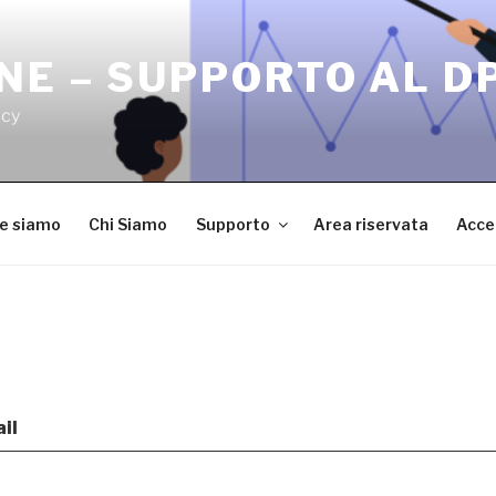
NE – SUPPORTO AL D
acy
ve siamo
Chi Siamo
Supporto
Area riservata
Acce
il