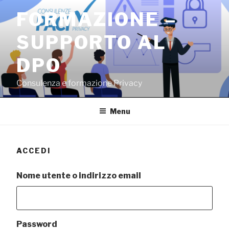
Salta
FORMAZIONE –
al
contenuto
SUPPORTO AL
DPO
Consulenza e formazione Privacy
Menu
ACCEDI
Nome utente o indirizzo email
Password