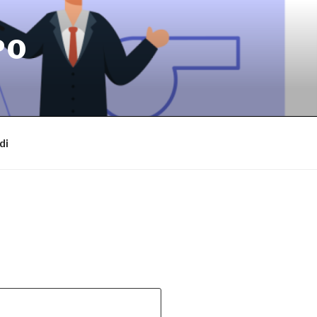
PO
di