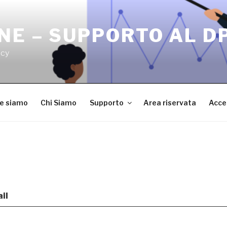
NE – SUPPORTO AL D
acy
ve siamo
Chi Siamo
Supporto
Area riservata
Acce
il