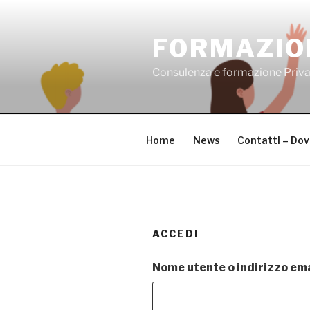
Salta
al
FORMAZIO
contenuto
Consulenza e formazione Priv
Home
News
Contatti – Do
ACCEDI
Nome utente o indirizzo ema