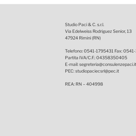
Studio Paci & C. s.r.l.
Via Edelweiss Rodriguez Senior, 13
47924 Rimini (RN)
Telefono: 0541-1795431 Fax: 0541
Partita IVA/C.F.: 04358350405
E-mail: segreteria@consulenzepaci.i
PEC: studiopaciecsrl@pec.it
REA: RN – 404998