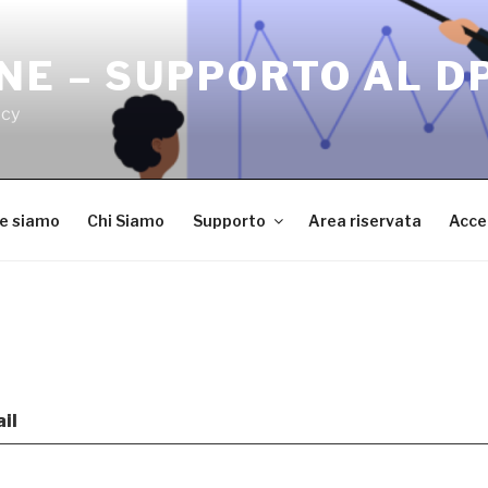
NE – SUPPORTO AL D
acy
ve siamo
Chi Siamo
Supporto
Area riservata
Acce
il