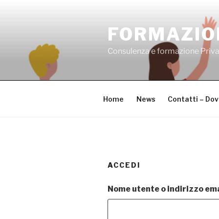
Salta
al
FORMAZIO
contenuto
Consulenza e formazione Priv
Home
News
Contatti – Do
ACCEDI
Nome utente o indirizzo ema