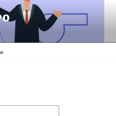
PO
di