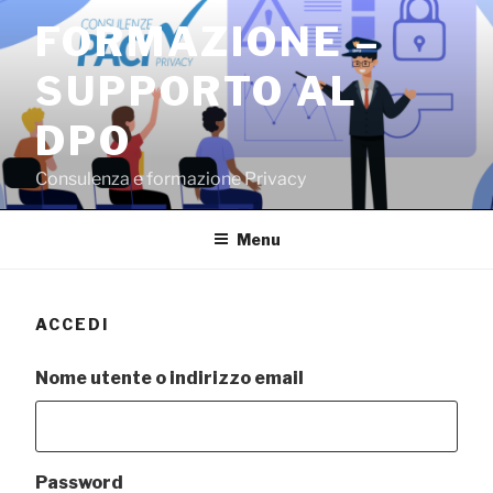
Salta
FORMAZIONE –
al
contenuto
SUPPORTO AL
DPO
Consulenza e formazione Privacy
Menu
ACCEDI
Nome utente o indirizzo email
Password