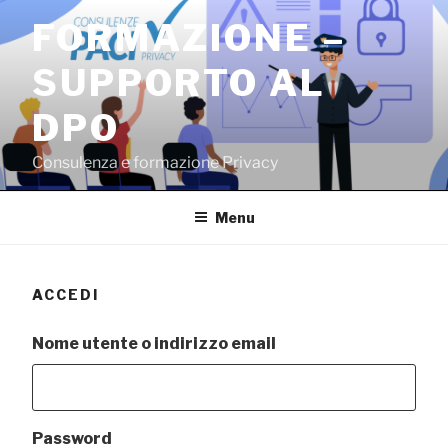
Salta
FORMAZIONE –
al
contenuto
SUPPORTO AL
DPO
Consulenza e formazione Privacy
Menu
ACCEDI
Nome utente o indirizzo email
Password