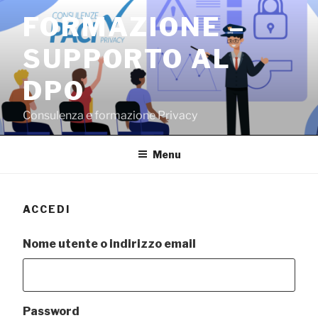
Salta
FORMAZIONE –
al
contenuto
SUPPORTO AL
DPO
Consulenza e formazione Privacy
Menu
ACCEDI
Nome utente o indirizzo email
Password