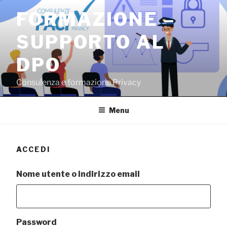
Salta
FORMAZIONE –
al
contenuto
SUPPORTO AL
DPO
Consulenza e formazione Privacy
Menu
ACCEDI
Nome utente o indirizzo email
Password