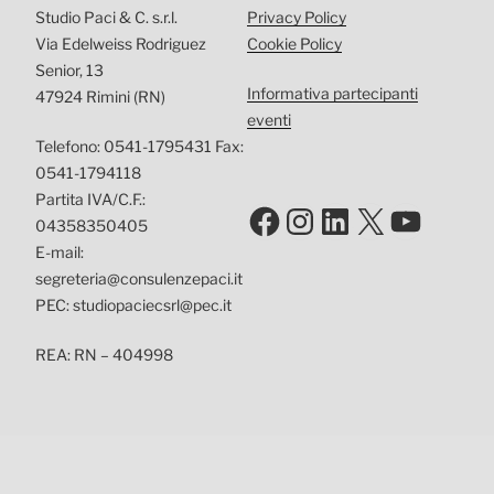
Studio Paci & C. s.r.l.
Privacy Policy
Via Edelweiss Rodriguez
Cookie Policy
Senior, 13
Informativa partecipanti
47924 Rimini (RN)
eventi
Telefono: 0541-1795431 Fax:
0541-1794118
Partita IVA/C.F.:
Facebook
Instagram
LinkedIn
X
YouTu
04358350405
E-mail:
segreteria@consulenzepaci.it
PEC: studiopaciecsrl@pec.it
REA: RN – 404998