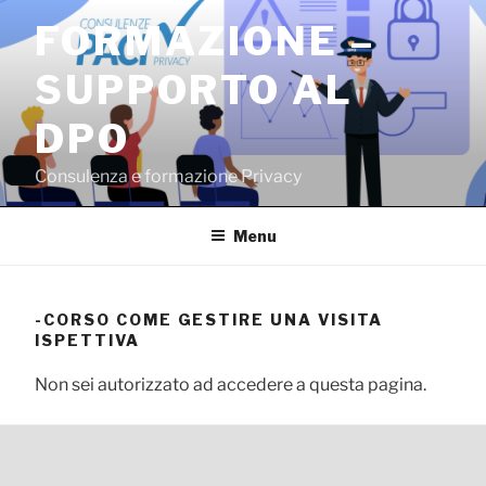
Salta
FORMAZIONE –
al
contenuto
SUPPORTO AL
DPO
Consulenza e formazione Privacy
Menu
-CORSO COME GESTIRE UNA VISITA
ISPETTIVA
Non sei autorizzato ad accedere a questa pagina.