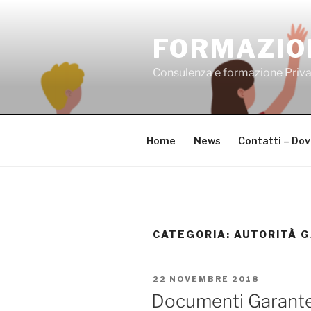
Salta
al
FORMAZIO
contenuto
Consulenza e formazione Priv
Home
News
Contatti – Do
CATEGORIA:
AUTORITÀ 
PUBBLICATO
22 NOVEMBRE 2018
IL
Documenti Garant