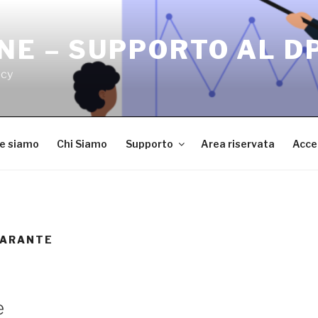
NE – SUPPORTO AL D
acy
ve siamo
Chi Siamo
Supporto
Area riservata
Acce
GARANTE
e