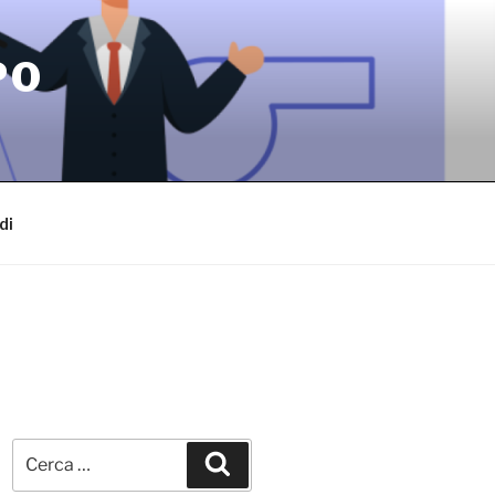
PO
di
Cerca:
Cerca