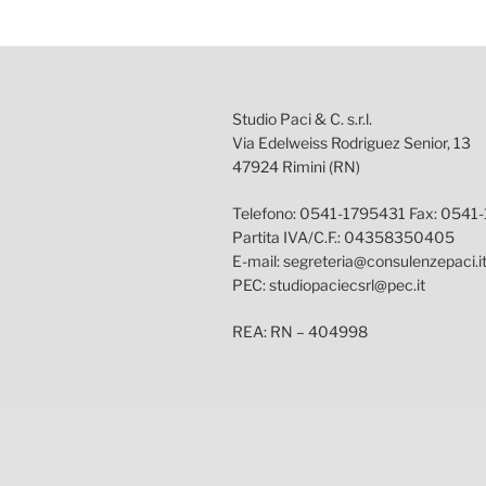
Studio Paci & C. s.r.l.
Via Edelweiss Rodriguez Senior, 13
47924 Rimini (RN)
Telefono: 0541-1795431 Fax: 0541
Partita IVA/C.F.: 04358350405
E-mail: segreteria@consulenzepaci.i
PEC: studiopaciecsrl@pec.it
REA: RN – 404998