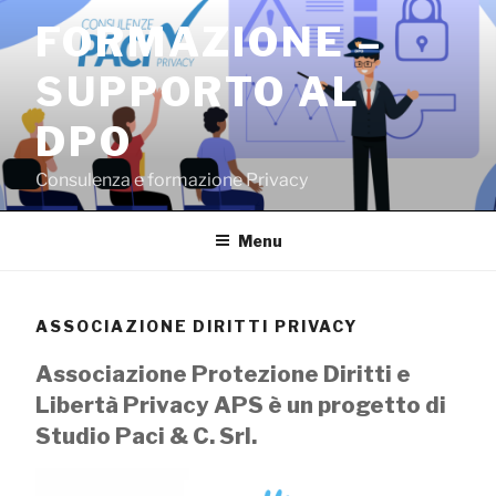
Salta
FORMAZIONE –
al
contenuto
SUPPORTO AL
DPO
Consulenza e formazione Privacy
Menu
ASSOCIAZIONE DIRITTI PRIVACY
Associazione Protezione Diritti e
Libertà Privacy APS è un progetto di
Studio Paci & C. Srl.