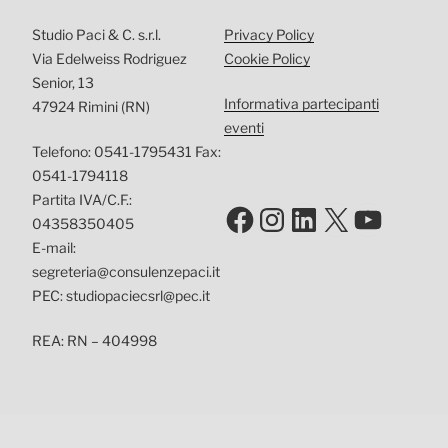
Studio Paci & C. s.r.l.
Privacy Policy
Via Edelweiss Rodriguez
Cookie Policy
Senior, 13
Informativa partecipanti
47924 Rimini (RN)
eventi
Telefono: 0541-1795431 Fax:
0541-1794118
Partita IVA/C.F.:
Facebook
Instagram
LinkedIn
X
YouTu
04358350405
E-mail:
segreteria@consulenzepaci.it
PEC: studiopaciecsrl@pec.it
REA: RN – 404998