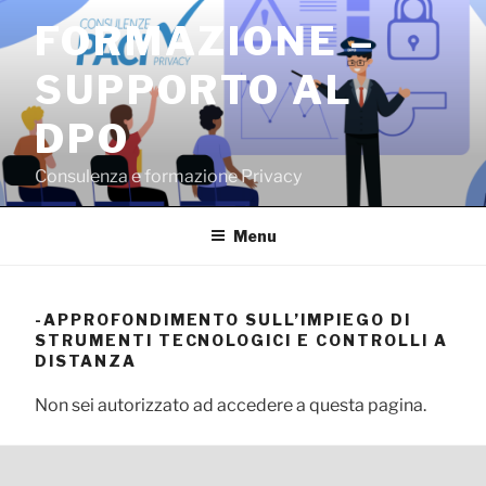
Salta
FORMAZIONE –
al
contenuto
SUPPORTO AL
DPO
Consulenza e formazione Privacy
Menu
-APPROFONDIMENTO SULL’IMPIEGO DI
STRUMENTI TECNOLOGICI E CONTROLLI A
DISTANZA
Non sei autorizzato ad accedere a questa pagina.