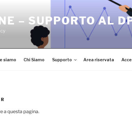
NE – SUPPORTO AL D
acy
ve siamo
Chi Siamo
Supporto
Area riservata
Acce
ER
e a questa pagina.