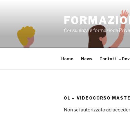
Salta
al
FORMAZIO
contenuto
Consulenza e formazione Priv
Home
News
Contatti – Do
01 – VIDEOCORSO MAST
Non sei autorizzato ad acceder