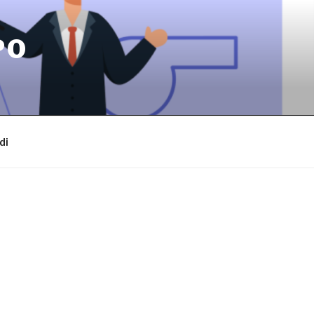
PO
di