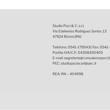
Studio Paci & C. s.r.l.
Via Edelweiss Rodriguez Senior, 13
47924 Rimini (RN)
Telefono: 0541-1795431 Fax: 0541
Partita IVA/C.F.: 04358350405
E-mail: segreteria@consulenzepaci.i
PEC: studiopaciecsrl@pec.it
REA: RN – 404998