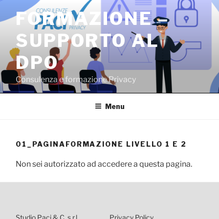
Salta
FORMAZIONE –
al
contenuto
SUPPORTO AL
DPO
Consulenza e formazione Privacy
Menu
01_PAGINAFORMAZIONE LIVELLO 1 E 2
Non sei autorizzato ad accedere a questa pagina.
Studio Paci & C. s.r.l.
Privacy Policy