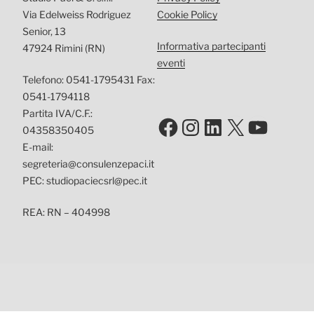
Via Edelweiss Rodriguez
Cookie Policy
Senior, 13
Informativa partecipanti
47924 Rimini (RN)
eventi
Telefono: 0541-1795431 Fax:
0541-1794118
Partita IVA/C.F.:
Facebook
Instagram
LinkedIn
X
YouTu
04358350405
E-mail:
segreteria@consulenzepaci.it
PEC: studiopaciecsrl@pec.it
REA: RN – 404998