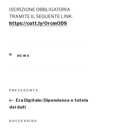
ISCRIZIONE OBBLIGATORIA
TRAMITE IL SEGUENTE LINK:
https://cutt.ly/OrcmODS
CATEGORIE
NEWS
Navigazione
Articolo
PRECEDENTE
articoli
precedente:
Era Digitale: Dipendenze e tutela
dei dati
Articolo
SUCCESSIVO
successivo