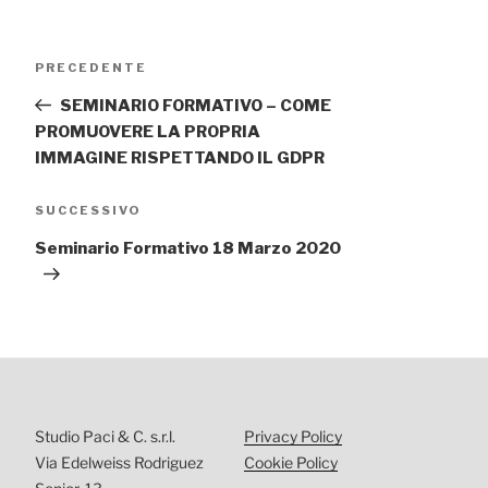
Navigazione
Articolo
PRECEDENTE
articoli
precedente:
SEMINARIO FORMATIVO – COME
PROMUOVERE LA PROPRIA
IMMAGINE RISPETTANDO IL GDPR
Articolo
SUCCESSIVO
successivo
Seminario Formativo 18 Marzo 2020
Studio Paci & C. s.r.l.
Privacy Policy
Via Edelweiss Rodriguez
Cookie Policy