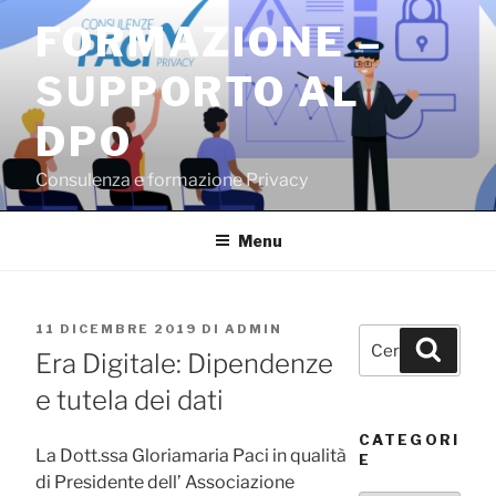
Salta
FORMAZIONE –
al
contenuto
SUPPORTO AL
DPO
Consulenza e formazione Privacy
Menu
PUBBLICATO
11 DICEMBRE 2019
DI
ADMIN
Cerca:
Cerca
IL
Era Digitale: Dipendenze
e tutela dei dati
CATEGORI
La Dott.ssa Gloriamaria Paci in qualità
E
di Presidente dell’ Associazione