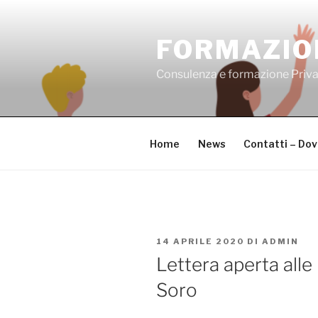
Salta
al
FORMAZIO
contenuto
Consulenza e formazione Priv
Home
News
Contatti – Do
PUBBLICATO
14 APRILE 2020
DI
ADMIN
IL
Lettera aperta alle 
Soro