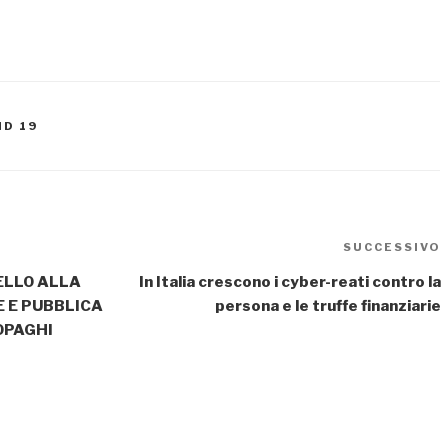
ID 19
SUCCESSIVO
ELLO ALLA
In Italia crescono i cyber-reati contro la
E E PUBBLICA
persona e le truffe finanziarie
OPAGHI