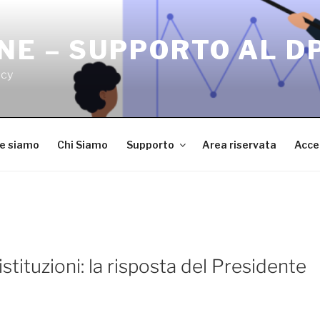
NE – SUPPORTO AL D
acy
ve siamo
Chi Siamo
Supporto
Area riservata
Acce
istituzioni: la risposta del Presidente