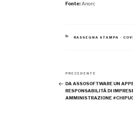
Fonte:
Anorc
CATEGORIE
RASSEGNA STAMPA - COV
Navigazione
Articolo
PRECEDENTE
articoli
precedente:
DA ASSOSOFTWARE UN APP
RESPONSABILITÀ DI IMPRES
AMMINISTRAZIONE #CHIPU