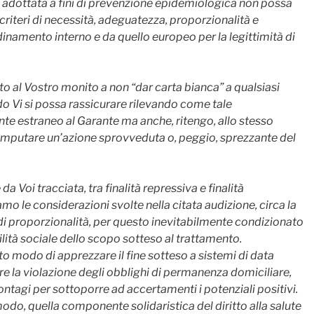
e adottata a fini di prevenzione epidemiologica non possa
criteri di necessità, adeguatezza, proporzionalità e
dinamento interno e da quello europeo per la legittimità di
to al Vostro monito a non “dar carta bianca” a qualsiasi
do Vi si possa rassicurare rilevando come tale
e estraneo al Garante ma anche, ritengo, allo stesso
i imputare un’azione sprovveduta o, peggio, sprezzante del
da Voi tracciata, tra finalità repressiva e finalità
iamo le considerazioni svolte nella citata audizione, circa la
 di proporzionalità, per questo inevitabilmente condizionato
ilità sociale dello scopo sotteso al trattamento.
to modo di apprezzare il fine sotteso a sistemi di data
are la violazione degli obblighi di permanenza domiciliare,
ontagi per sottoporre ad accertamenti i potenziali positivi.
 modo, quella componente solidaristica del diritto alla salute