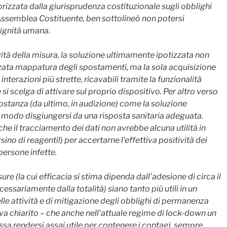
orizzata dalla giurisprudenza costituzionale sugli obblighi
 Assemblea Costituente, ben sottolineò non potersi
dignità umana.
ità della misura, la soluzione ultimamente ipotizzata non
zata mappatura degli spostamenti, ma la sola acquisizione
interazioni più strette, ricavabili tramite la funzionalità
i scelga di attivare sul proprio dispositivo. Per altro verso
costanza (da ultimo, in audizione) come la soluzione
 modo disgiungersi da una risposta sanitaria adeguata.
e il tracciamento dei dati non avrebbe alcuna utilità in
ino di reagenti!) per accertarne l’effettiva positività dei
persone infette.
re (la cui efficacia si stima dipenda dall’adesione di circa il
ssariamente dalla totalità) siano tanto più utili in un
lle attività e di mitigazione degli obblighi di permanenza
 va chiarito – che anche nell’attuale regime di lock-down un
sa rendersi assai utile per contenere i contagi, sempre