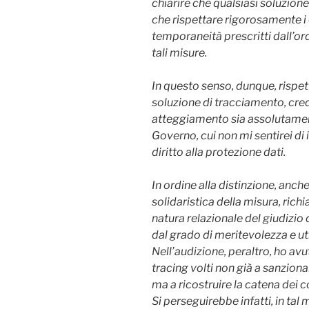
chiarire che qualsiasi soluzion
che rispettare rigorosamente i 
temporaneità prescritti dall’or
tali misure.
In questo senso, dunque, rispet
soluzione di tracciamento, cre
atteggiamento sia assolutament
Governo, cui non mi sentirei d
diritto alla protezione dati.
In ordine alla distinzione, anche 
solidaristica della misura, rich
natura relazionale del giudizio
dal grado di meritevolezza e ut
Nell’audizione, peraltro, ho avu
tracing volti non già a sanzion
ma a ricostruire la catena dei c
Si perseguirebbe infatti, in tal