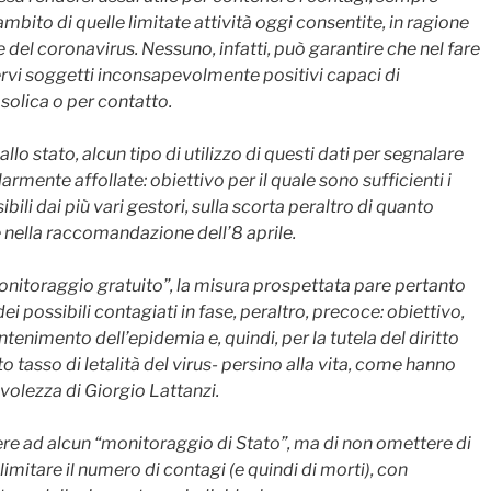
mbito di quelle limitate attività oggi consentite, in ragione
e del coronavirus. Nessuno, infatti, può garantire che nel fare
ervi soggetti inconsapevolmente positivi capaci di
osolica o per contatto.
lo stato, alcun tipo di utilizzo di questi dati per segnalare
mente affollate: obiettivo per il quale sono sufficienti i
bili dai più vari gestori, sulla scorta peraltro di quanto
 nella raccomandazione dell’8 aprile.
onitoraggio gratuito”, la misura prospettata pare pertanto
ei possibili contagiati in fase, peraltro, precoce: obiettivo,
ntenimento dell’epidemia e, quindi, per la tutela del diritto
to tasso di letalità del virus- persino alla vita, come hanno
evolezza di Giorgio Lattanzi.
gere ad alcun “monitoraggio di Stato”, ma di non omettere di
imitare il numero di contagi (e quindi di morti), con