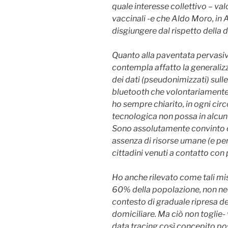
quale interesse collettivo – val
vaccinali -e che Aldo Moro, in
disgiungere dal rispetto della 
Quanto alla paventata pervasiv
contempla affatto la generaliz
dei dati (pseudonimizzati) sulle 
bluetooth che volontariamente s
ho sempre chiarito, in ogni cir
tecnologica non possa in alcun
Sono assolutamente convinto ch
assenza di risorse umane (e pers
cittadini venuti a contatto con 
Ho anche rilevato come tali misu
60% della popolazione, non nece
contesto di graduale ripresa de
domiciliare. Ma ciò non toglie-
data tracing così concepito pos