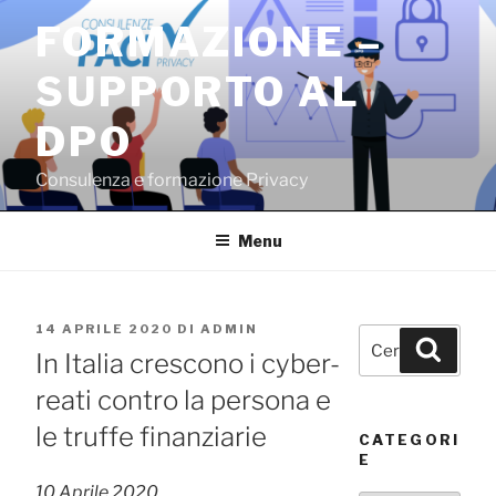
Salta
FORMAZIONE –
al
contenuto
SUPPORTO AL
DPO
Consulenza e formazione Privacy
Menu
PUBBLICATO
14 APRILE 2020
DI
ADMIN
Cerca:
Cerca
IL
In Italia crescono i cyber-
reati contro la persona e
le truffe finanziarie
CATEGORI
E
10 Aprile 2020