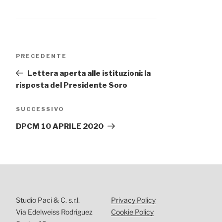
Navigazione
Articolo
PRECEDENTE
articoli
precedente:
Lettera aperta alle istituzioni: la
risposta del Presidente Soro
Articolo
SUCCESSIVO
successivo
DPCM 10 APRILE 2020
Studio Paci & C. s.r.l.
Privacy Policy
Via Edelweiss Rodriguez
Cookie Policy