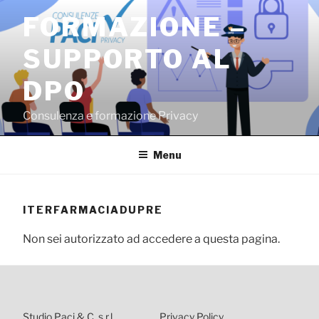
Salta
FORMAZIONE –
al
contenuto
SUPPORTO AL
DPO
Consulenza e formazione Privacy
Menu
ITERFARMACIADUPRE
Non sei autorizzato ad accedere a questa pagina.
Studio Paci & C. s.r.l.
Privacy Policy