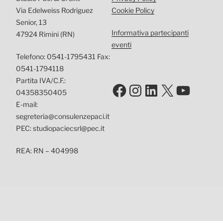
Via Edelweiss Rodriguez
Cookie Policy
Senior, 13
Informativa partecipanti
47924 Rimini (RN)
eventi
Telefono: 0541-1795431 Fax:
0541-1794118
Partita IVA/C.F.:
Facebook
Instagram
LinkedIn
X
YouTu
04358350405
E-mail:
segreteria@consulenzepaci.it
PEC: studiopaciecsrl@pec.it
REA: RN – 404998