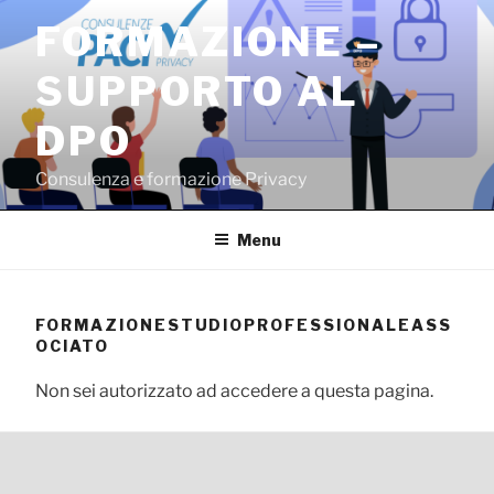
Salta
FORMAZIONE –
al
contenuto
SUPPORTO AL
DPO
Consulenza e formazione Privacy
Menu
FORMAZIONESTUDIOPROFESSIONALEASS
OCIATO
Non sei autorizzato ad accedere a questa pagina.