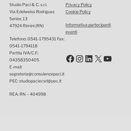
Studio Paci & C. s.r.l.
Privacy Policy
Via Edelweiss Rodriguez
Cookie Policy
Senior, 13
Informativa partecipanti
47924 Rimini (RN)
eventi
Telefono: 0541-1795431 Fax:
0541-1794118
Partita IVA/C.F.:
Facebook
Instagram
LinkedIn
X
YouTu
04358350405
E-mail:
segreteria@consulenzepaci.it
PEC: studiopaciecsrl@pec.it
REA: RN – 404998