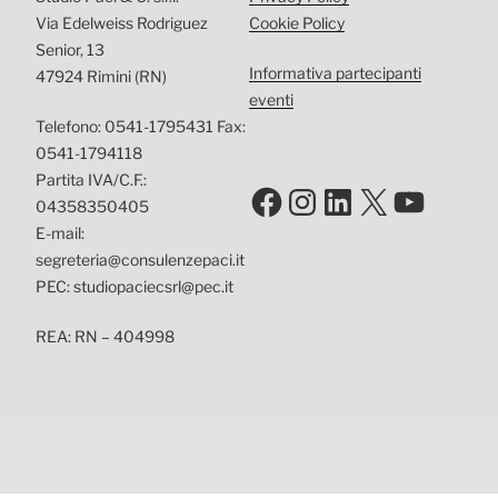
Via Edelweiss Rodriguez
Cookie Policy
Senior, 13
Informativa partecipanti
47924 Rimini (RN)
eventi
Telefono: 0541-1795431 Fax:
0541-1794118
Partita IVA/C.F.:
Facebook
Instagram
LinkedIn
X
YouTu
04358350405
E-mail:
segreteria@consulenzepaci.it
PEC: studiopaciecsrl@pec.it
REA: RN – 404998