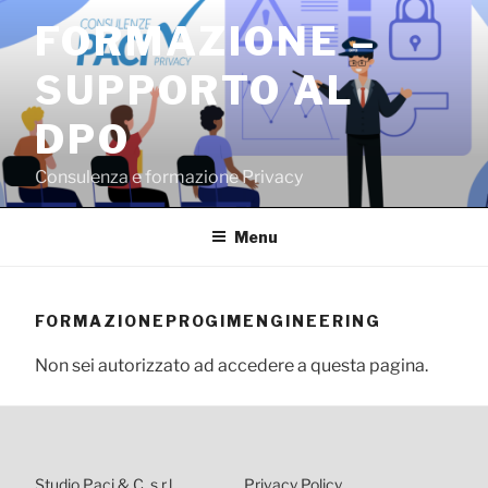
Salta
FORMAZIONE –
al
contenuto
SUPPORTO AL
DPO
Consulenza e formazione Privacy
Menu
FORMAZIONEPROGIMENGINEERING
Non sei autorizzato ad accedere a questa pagina.
Studio Paci & C. s.r.l.
Privacy Policy