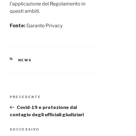
l’applicazione del Regolamento in
questi ambiti.
Fonte:
Garante Privacy
CATEGORIE
NEWS
Navigazione
Articolo
PRECEDENTE
articoli
precedente:
Covid-19 e protezione dal
contagio degli ufficiali giudiziari
Articolo
SUCCESSIVO