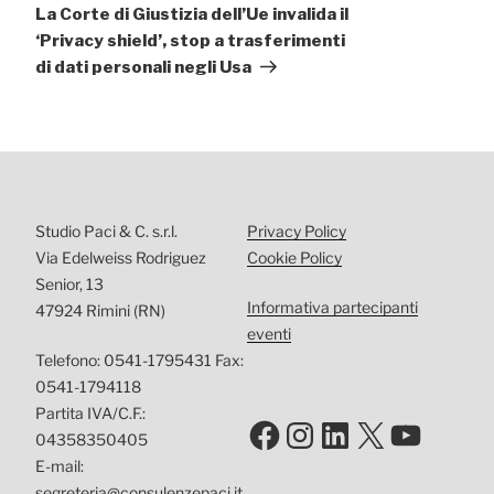
successivo
La Corte di Giustizia dell’Ue invalida il
‘Privacy shield’, stop a trasferimenti
di dati personali negli Usa
Studio Paci & C. s.r.l.
Privacy Policy
Via Edelweiss Rodriguez
Cookie Policy
Senior, 13
Informativa partecipanti
47924 Rimini (RN)
eventi
Telefono: 0541-1795431 Fax:
0541-1794118
Partita IVA/C.F.:
Facebook
Instagram
LinkedIn
X
YouTu
04358350405
E-mail:
segreteria@consulenzepaci.it