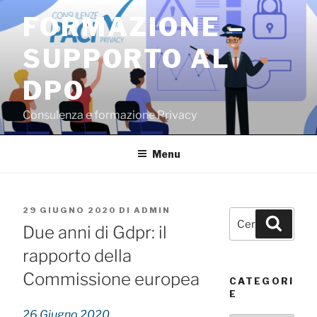
Salta
FORMAZIONE –
al
contenuto
SUPPORTO AL
DPO
Consulenza e formazione Privacy
Menu
PUBBLICATO
29 GIUGNO 2020
DI
ADMIN
Cerca:
Cerca
IL
Due anni di Gdpr: il
rapporto della
Commissione europea
CATEGORI
E
26 Giugno 2020