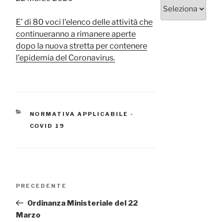
Categorie
E’ di 80 voci l’elenco delle attività che
continueranno a rimanere aperte
dopo la nuova stretta per contenere
l’epidemia del Coronavirus.
CATEGORIE
NORMATIVA APPLICABILE -
COVID 19
Navigazione
Articolo
PRECEDENTE
articoli
precedente:
Ordinanza Ministeriale del 22
Marzo