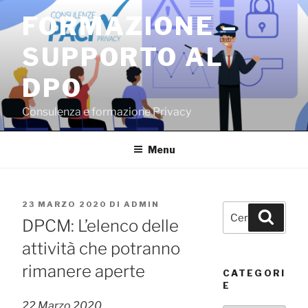
Salta
FORMAZIONE –
al
contenuto
SUPPORTO AL
DPO
Consulenza e formazione Privacy
Menu
PUBBLICATO
23 MARZO 2020
DI
ADMIN
Cerca:
Cerca
IL
DPCM: L’elenco delle
attività che potranno
rimanere aperte
CATEGORI
E
22 Marzo 2020