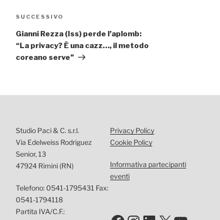
Articolo
SUCCESSIVO
successivo
Gianni Rezza (Iss) perde l’aplomb:
“La privacy? È una cazz…, il metodo
coreano serve”
Studio Paci & C. s.r.l.
Privacy Policy
Via Edelweiss Rodriguez
Cookie Policy
Senior, 13
Informativa partecipanti
47924 Rimini (RN)
eventi
Telefono: 0541-1795431 Fax:
0541-1794118
Partita IVA/C.F.: