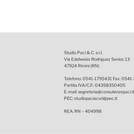
Studio Paci & C. s.r.l.
Via Edelweiss Rodriguez Senior, 13
47924 Rimini (RN)
Telefono: 0541-1795431 Fax: 0541
Partita IVA/C.F.: 04358350405
E-mail: segreteria@consulenzepaci.i
PEC: studiopaciecsrl@pec.it
REA: RN – 404998