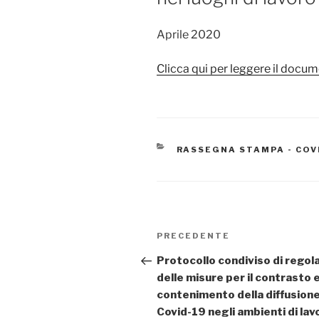
Aprile 2020
Clicca qui per leggere il docu
CATEGORIE
RASSEGNA STAMPA - COV
Navigazione
Articolo
PRECEDENTE
articoli
precedente:
Protocollo condiviso di rego
delle misure per il contrasto e 
contenimento della diffusione
Covid-19 negli ambienti di lav