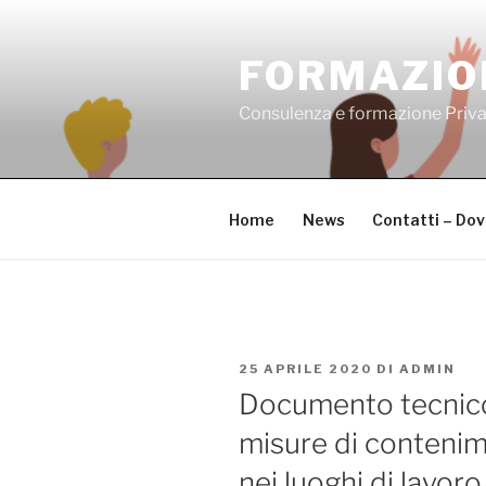
Salta
al
FORMAZIO
contenuto
Consulenza e formazione Priv
Home
News
Contatti – Do
PUBBLICATO
25 APRILE 2020
DI
ADMIN
IL
Documento tecnico 
misure di conteni
nei luoghi di lavor