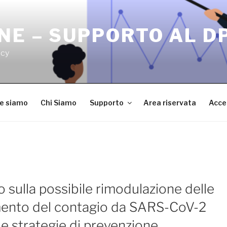
NE – SUPPORTO AL D
acy
ve siamo
Chi Siamo
Supporto
Area riservata
Acce
sulla possibile rimodulazione delle
mento del contagio da SARS-CoV-2
o e strategie di prevenzione