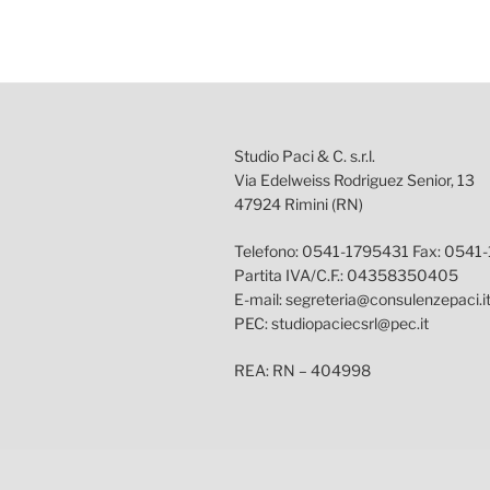
Studio Paci & C. s.r.l.
Via Edelweiss Rodriguez Senior, 13
47924 Rimini (RN)
Telefono: 0541-1795431 Fax: 0541
Partita IVA/C.F.: 04358350405
E-mail: segreteria@consulenzepaci.i
PEC: studiopaciecsrl@pec.it
REA: RN – 404998