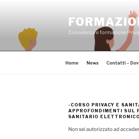
Salta
al
FORMAZIO
contenuto
Consulenza e formazione Priv
Home
News
Contatti – Do
-CORSO PRIVACY E SANIT
APPROFONDIMENTI SUL 
SANITARIO ELETTRONICO
Non sei autorizzato ad acceder