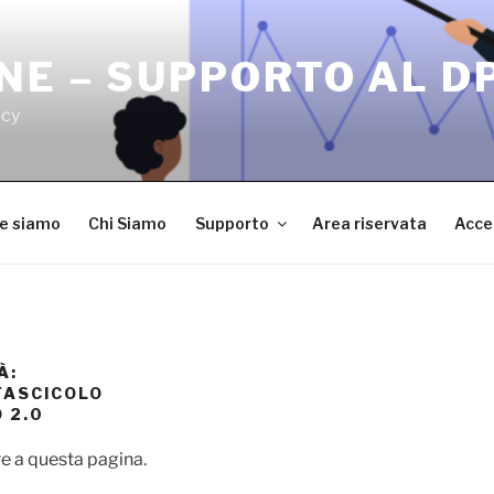
NE – SUPPORTO AL D
acy
ve siamo
Chi Siamo
Supporto
Area riservata
Acce
À:
FASCICOLO
 2.0
e a questa pagina.