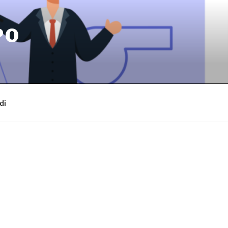
PO
di