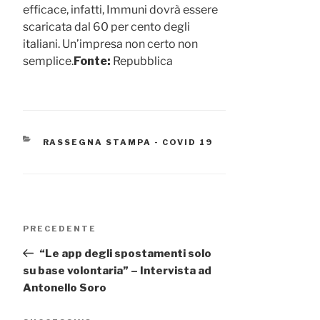
efficace, infatti, Immuni dovrà essere
scaricata dal 60 per cento degli
italiani. Un’impresa non certo non
semplice.
Fonte:
Repubblica
CATEGORIE
RASSEGNA STAMPA - COVID 19
Navigazione
Articolo
PRECEDENTE
articoli
precedente:
“Le app degli spostamenti solo
su base volontaria” – Intervista ad
Antonello Soro