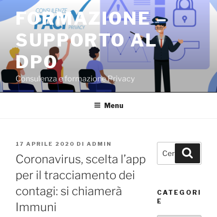
Salta
FORMAZIONE –
al
contenuto
SUPPORTO AL
DPO
Consulenza e formazione Privacy
Menu
PUBBLICATO
17 APRILE 2020
DI
ADMIN
Cerca:
Cerca
IL
Coronavirus, scelta l’app
per il tracciamento dei
contagi: si chiamerà
CATEGORI
E
Immuni