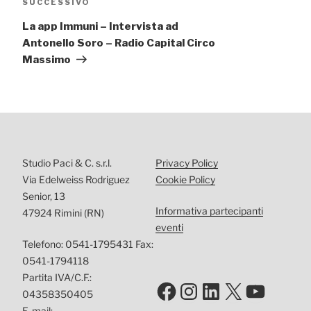
Articolo
SUCCESSIVO
successivo
La app Immuni – Intervista ad
Antonello Soro – Radio Capital Circo
Massimo
Studio Paci & C. s.r.l.
Privacy Policy
Via Edelweiss Rodriguez
Cookie Policy
Senior, 13
Informativa partecipanti
47924 Rimini (RN)
eventi
Telefono: 0541-1795431 Fax:
0541-1794118
Partita IVA/C.F.:
Facebook
Instagram
LinkedIn
X
YouTu
04358350405
E-mail: