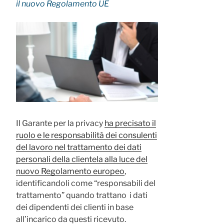
il nuovo Regolamento UE
Il Garante per la privacy
ha precisato il
ruolo e le responsabilità dei consulenti
del lavoro nel trattamento dei dati
personali della clientela alla luce del
nuovo Regolamento europeo
,
identificandoli come “responsabili del
trattamento” quando trattano i dati
dei dipendenti dei clienti in base
all’incarico da questi ricevuto.