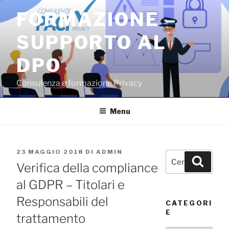
Salta
FORMAZIONE –
al
contenuto
SUPPORTO AL
DPO
Consulenza e formazione Privacy
Menu
PUBBLICATO
23 MAGGIO 2018
DI
ADMIN
Cerca:
Cerca
IL
Verifica della compliance
al GDPR – Titolari e
Responsabili del
CATEGORI
E
trattamento