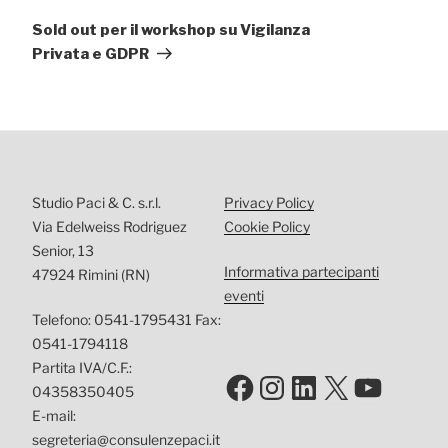
successivo
Sold out per il workshop su Vigilanza
Privata e GDPR
Studio Paci & C. s.r.l.
Privacy Policy
Via Edelweiss Rodriguez
Cookie Policy
Senior, 13
Informativa partecipanti
47924 Rimini (RN)
eventi
Telefono: 0541-1795431 Fax:
0541-1794118
Partita IVA/C.F.:
Facebook
Instagram
LinkedIn
X
YouTu
04358350405
E-mail:
segreteria@consulenzepaci.it