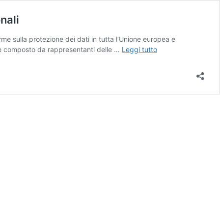
nali
me sulla protezione dei dati in tutta l’Unione europea e
Dichiarazione
i è composto da rappresentanti delle …
Leggi tutto
del
presidente
del
Comitato
Europeo
per
la
protezione
dei
dati
personali