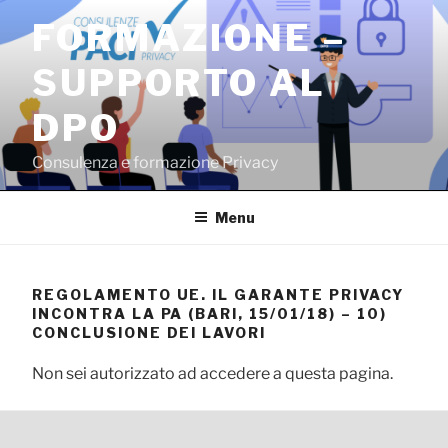
Salta
FORMAZIONE –
al
contenuto
SUPPORTO AL
DPO
Consulenza e formazione Privacy
Menu
REGOLAMENTO UE. IL GARANTE PRIVACY
INCONTRA LA PA (BARI, 15/01/18) – 10)
CONCLUSIONE DEI LAVORI
Non sei autorizzato ad accedere a questa pagina.