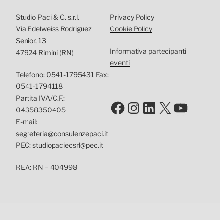
Studio Paci & C. s.r.l.
Privacy Policy
Via Edelweiss Rodriguez
Cookie Policy
Senior, 13
Informativa partecipanti
47924 Rimini (RN)
eventi
Telefono: 0541-1795431 Fax:
0541-1794118
Partita IVA/C.F.:
Facebook
Instagram
LinkedIn
X
YouTu
04358350405
E-mail:
segreteria@consulenzepaci.it
PEC: studiopaciecsrl@pec.it
REA: RN – 404998