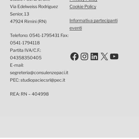
Via Edelweiss Rodriguez
Cookie Policy
Senior, 13
Informativa partecipanti
47924 Rimini (RN)
eventi
Telefono: 0541-1795431 Fax:
0541-1794118
Partita IVA/C.F.:
Facebook
Instagram
LinkedIn
X
YouTu
04358350405
E-mail:
segreteria@consulenzepaci.it
PEC: studiopaciecsrl@pec.it
REA: RN – 404998