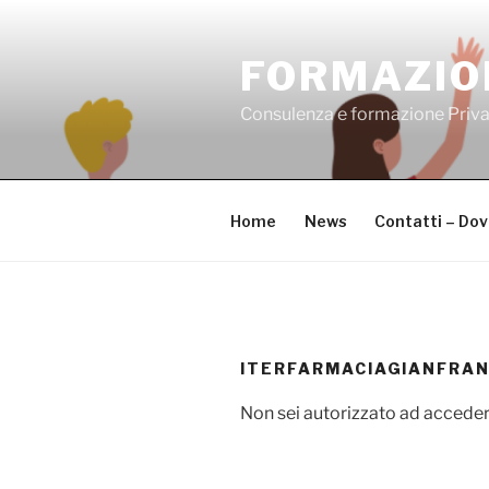
Salta
al
FORMAZIO
contenuto
Consulenza e formazione Priv
Home
News
Contatti – Do
ITERFARMACIAGIANFRAN
Non sei autorizzato ad acceder