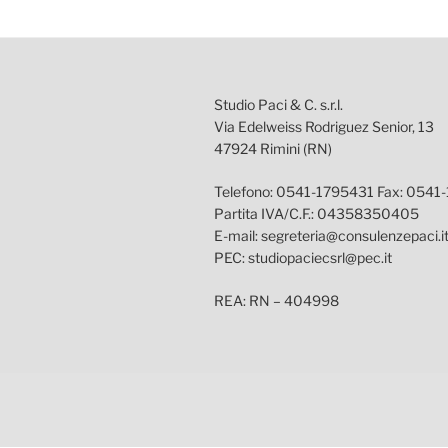
Studio Paci & C. s.r.l.
Via Edelweiss Rodriguez Senior, 13
47924 Rimini (RN)
Telefono: 0541-1795431 Fax: 0541
Partita IVA/C.F.: 04358350405
E-mail: segreteria@consulenzepaci.i
PEC: studiopaciecsrl@pec.it
REA: RN – 404998