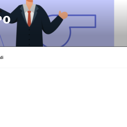
PO
di