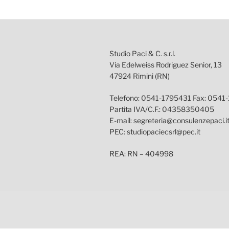
Studio Paci & C. s.r.l.
Via Edelweiss Rodriguez Senior, 13
47924 Rimini (RN)
Telefono: 0541-1795431 Fax: 0541
Partita IVA/C.F.: 04358350405
E-mail: segreteria@consulenzepaci.i
PEC: studiopaciecsrl@pec.it
REA: RN – 404998