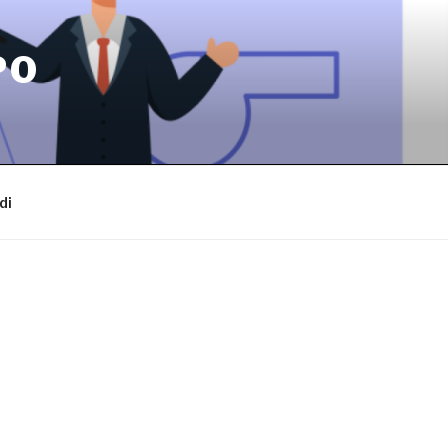
PO
di