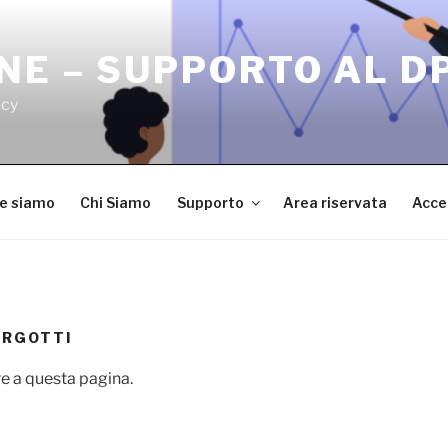
NE – SUPPORTO AL D
acy
ve siamo
Chi Siamo
Supporto
Area riservata
Acce
URGOTTI
e a questa pagina.