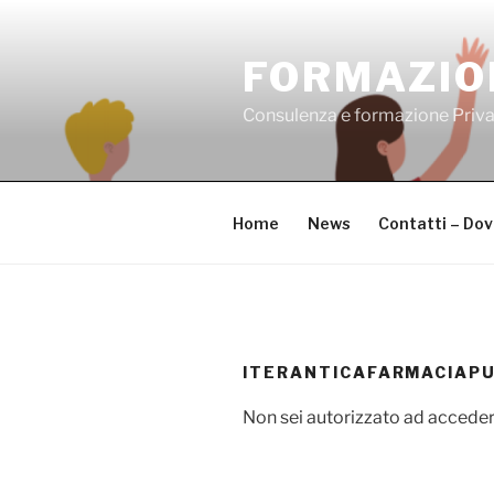
Salta
al
FORMAZIO
contenuto
Consulenza e formazione Priv
Home
News
Contatti – Do
ITERANTICAFARMACIAP
Non sei autorizzato ad acceder