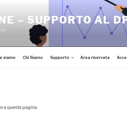
NE – SUPPORTO AL D
acy
ve siamo
Chi Siamo
Supporto
Area riservata
Acce
e a questa pagina.