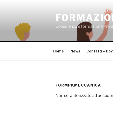
Salta
al
FORMAZIO
contenuto
Consulenza e formazione Priv
Home
News
Contatti – Do
FORMPKMECCANICA
Non sei autorizzato ad acceder