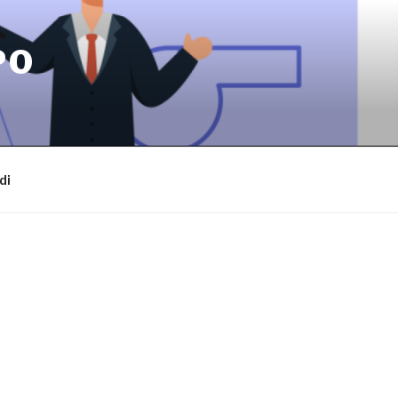
PO
di