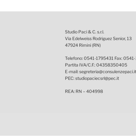
Studio Paci & C. s.r.l.
Via Edelweiss Rodriguez Senior, 13
47924 Rimini (RN)
Telefono: 0541-1795431 Fax: 0541
Partita IVA/C.F.: 04358350405
E-mail: segreteria@consulenzepaci.i
PEC: studiopaciecsrl@pec.it
REA: RN – 404998