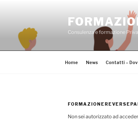
Salta
al
FORMAZIO
contenuto
Consulenza e formazione Priv
Home
News
Contatti – Do
FORMAZIONEREVERSEPA
Non sei autorizzato ad acceder