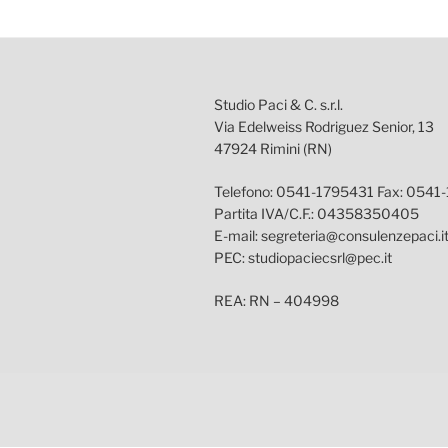
Studio Paci & C. s.r.l.
Via Edelweiss Rodriguez Senior, 13
47924 Rimini (RN)
Telefono: 0541-1795431 Fax: 0541
Partita IVA/C.F.: 04358350405
E-mail: segreteria@consulenzepaci.i
PEC: studiopaciecsrl@pec.it
REA: RN – 404998