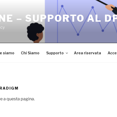
NE – SUPPORTO AL D
acy
ve siamo
Chi Siamo
Supporto
Area riservata
Acce
RADIGM
e a questa pagina.