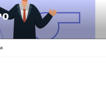
PO
di