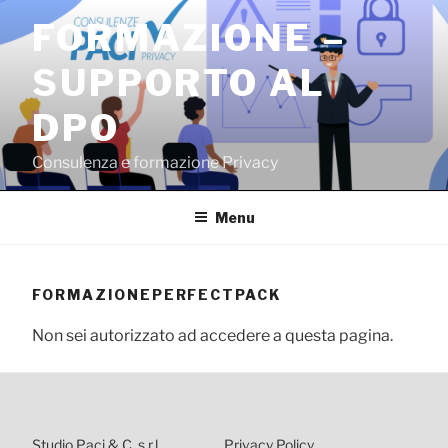
Salta
FORMAZIONE –
al
contenuto
SUPPORTO AL
DPO
Consulenza e formazione Privacy
Menu
FORMAZIONEPERFECTPACK
Non sei autorizzato ad accedere a questa pagina.
Studio Paci & C. s.r.l.
Privacy Policy