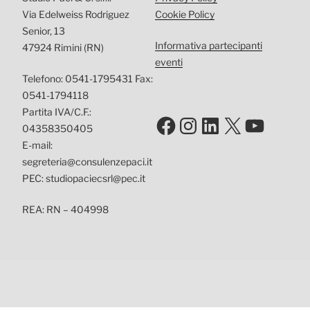
Via Edelweiss Rodriguez
Cookie Policy
Senior, 13
Informativa partecipanti
47924 Rimini (RN)
eventi
Telefono: 0541-1795431 Fax:
0541-1794118
Partita IVA/C.F.:
Facebook
Instagram
LinkedIn
X
YouTu
04358350405
E-mail:
segreteria@consulenzepaci.it
PEC: studiopaciecsrl@pec.it
REA: RN – 404998