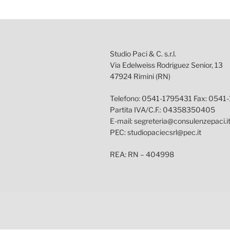
Studio Paci & C. s.r.l.
Via Edelweiss Rodriguez Senior, 13
47924 Rimini (RN)
Telefono: 0541-1795431 Fax: 0541
Partita IVA/C.F.: 04358350405
E-mail: segreteria@consulenzepaci.i
PEC: studiopaciecsrl@pec.it
REA: RN – 404998