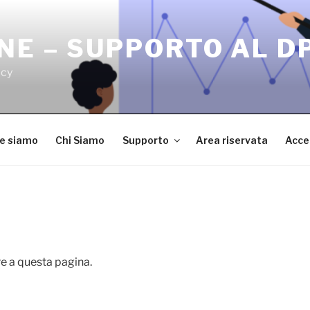
NE – SUPPORTO AL D
acy
ve siamo
Chi Siamo
Supporto
Area riservata
Acce
e a questa pagina.