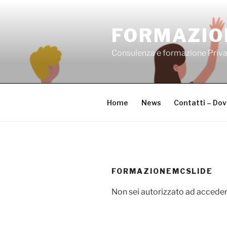
Salta
al
FORMAZIO
contenuto
Consulenza e formazione Priv
Home
News
Contatti – Do
FORMAZIONEMCSLIDE
Non sei autorizzato ad acceder