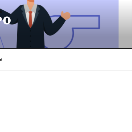
PO
di